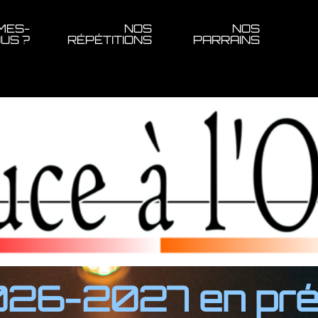
MES-
NOS
NOS
US ?
RÉPÉTITIONS
PARRAINS
26-2027 en prépa