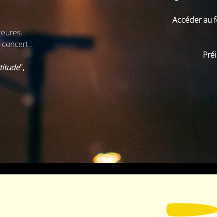
Accéder au f
teures,
 concert :
Préi
,
titude
",